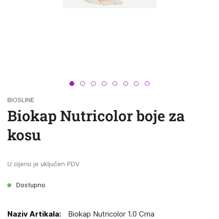
Skip
BIOSLINE
to
Biokap Nutricolor boje za
the
beginning
kosu
of
the
images
U cijenu je uključen PDV
gallery
Dostupno
Grupirani
Biokap Nutricolor 1.0 Crna
Artikli