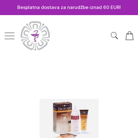
Besplatna dostava za narudžbe iznad 60 EUR!
Preskoči
na
sadržaj
Pretra
Moja 
Skip
to
the
end
of
the
images
gallery