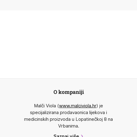
O kompaniji
Malči Viola (
www.malciviola.hr
) je
specijalizirana prodavaonica lijekova i
medicinskih proizvoda u Lopatinečkoj 8 na
Vrbanima.
Saznaj više