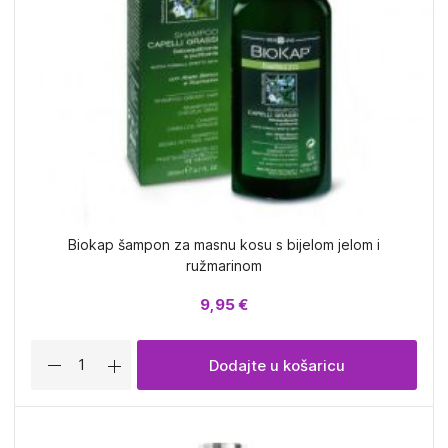
Biokap šampon za masnu kosu s bijelom jelom i
ružmarinom
9,95 €
Dodajte u košaricu