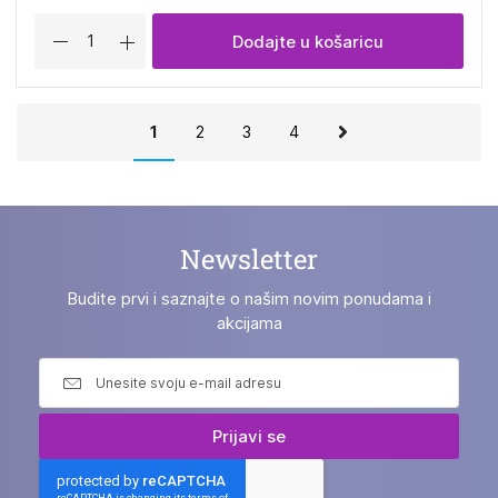
Dodajte u košaricu
Stranica
Trenutno
Stranica
Stranica
Stranica
1
2
3
4
pregledavate
stranicu
Newsletter
Budite prvi i saznajte o našim novim ponudama i
akcijama
Prijavi se