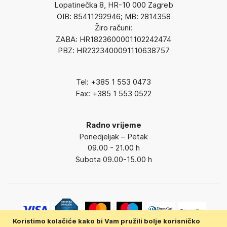
Lopatinečka 8, HR-10 000 Zagreb
OIB: 85411292946; MB: 2814358
Žiro računi:
ZABA: HR1823600001102242474
PBZ: HR2323400091110638757
Tel: +385 1 553 0473
Fax: +385 1 553 0522
Radno vrijeme
Ponedjeljak – Petak
09.00 - 21.00 h
Subota 09.00-15.00 h
Koristimo kolačiće kako bi Vam pružili bolje korisničko