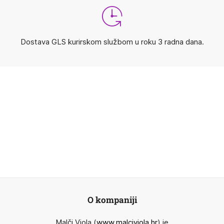
Dostava GLS kurirskom službom u roku 3 radna dana.
O kompaniji
Malči Viola (
www.malciviola.hr
) je