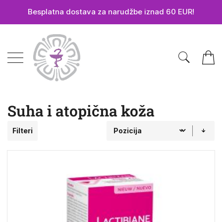
Besplatna dostava za narudžbe iznad 60 EUR!
Preskoči
na
sadržaj
Pretra
Moja 
Suha i atopična koža
Filteri