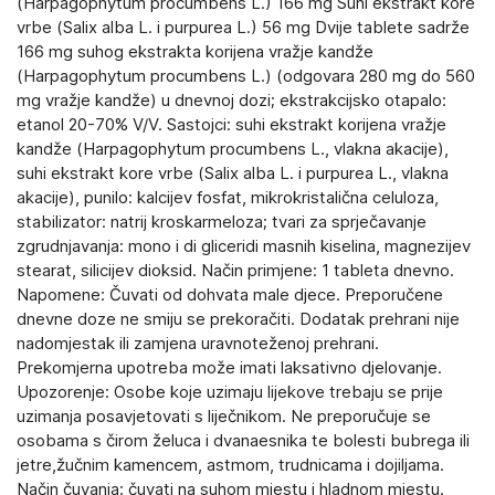
(Harpagophytum procumbens L.) 166 mg Suhi ekstrakt kore
vrbe (Salix alba L. i purpurea L.) 56 mg Dvije tablete sadrže
166 mg suhog ekstrakta korijena vražje kandže
(Harpagophytum procumbens L.) (odgovara 280 mg do 560
mg vražje kandže) u dnevnoj dozi; ekstrakcijsko otapalo:
etanol 20-70% V/V. Sastojci: suhi ekstrakt korijena vražje
kandže (Harpagophytum procumbens L., vlakna akacije),
suhi ekstrakt kore vrbe (Salix alba L. i purpurea L., vlakna
akacije), punilo: kalcijev fosfat, mikrokristalična celuloza,
stabilizator: natrij kroskarmeloza; tvari za sprječavanje
zgrudnjavanja: mono i di gliceridi masnih kiselina, magnezijev
stearat, silicijev dioksid. Način primjene: 1 tableta dnevno.
Napomene: Čuvati od dohvata male djece. Preporučene
dnevne doze ne smiju se prekoračiti. Dodatak prehrani nije
nadomjestak ili zamjena uravnoteženoj prehrani.
Prekomjerna upotreba može imati laksativno djelovanje.
Upozorenje: Osobe koje uzimaju lijekove trebaju se prije
uzimanja posavjetovati s liječnikom. Ne preporučuje se
osobama s čirom želuca i dvanaesnika te bolesti bubrega ili
jetre,žučnim kamencem, astmom, trudnicama i dojiljama.
Način čuvanja: čuvati na suhom mjestu i hladnom mjestu.