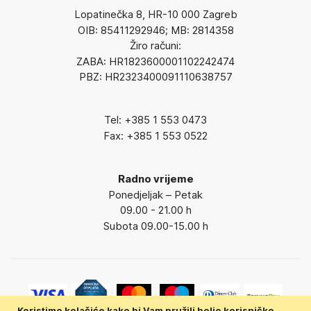
Lopatinečka 8, HR-10 000 Zagreb
OIB: 85411292946; MB: 2814358
Žiro računi:
ZABA: HR1823600001102242474
PBZ: HR2323400091110638757
Tel: +385 1 553 0473
Fax: +385 1 553 0522
Radno vrijeme
Ponedjeljak – Petak
09.00 - 21.00 h
Subota 09.00-15.00 h
Koristimo kolačiće kako bi Vam pružili bolje korisničko