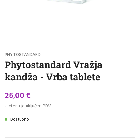
Skip
PHYTOSTANDARD
to
Phytostandard Vražja
the
beginning
kandža - Vrba tablete
of
the
images
25,00 €
gallery
U cijenu je uključen PDV
Dostupno